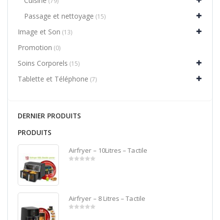
Cuisine
(79)
Passage et nettoyage
(15)
Image et Son
(13)
Promotion
(0)
Soins Corporels
(15)
Tablette et Téléphone
(7)
DERNIER PRODUITS
PRODUITS
Airfryer – 10Litres – Tactile
0
out
of
5
Airfryer – 8 Litres – Tactile
0