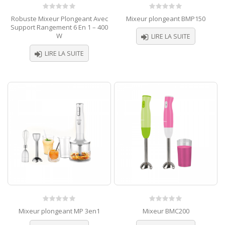
0
0
Robuste Mixeur Plongeant Avec
Mixeur plongeant BMP150
out
out
Support Rangement 6 En 1 – 400
of
of
W
LIRE LA SUITE
5
5
LIRE LA SUITE
0
0
Mixeur plongeant MP 3en1
Mixeur BMC200
out
out
of
of