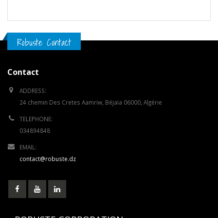
Robuste Contact
Contact
ADDRESS:
24 chemin Des Cretes Aamriw, Béjaïa 06000, Algérie
TELEPHONE:
034894848
EMAIL:
contact@robuste.dz